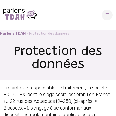
Skip
to
content
Parlons TDAH
>
Protection des données
Protection des
données
En tant que responsable de traitement, la société
BIOCODEX, dont le siège social est établi en France
au 22 rue des Aqueducs (94250) (ci-après, «
Biocodex »), s’engage à se conformer aux
dispositions règlementaires applicables à la